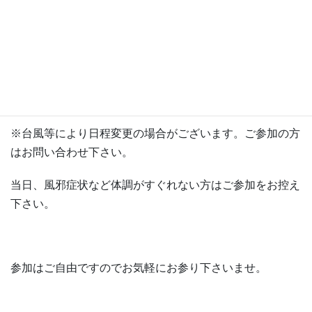
日時 令和５年９月２３日（秋分の日）
午前１０時より （参加自由）
場所 善照寺 本堂 （メモリアルパークあ
いら内）
※台風等により日程変更の場合がございます。ご参加の方
はお問い合わせ下さい。
当日、風邪症状など体調がすぐれない方はご参加をお控え
下さい。
参加はご自由ですのでお気軽にお参り下さいませ。